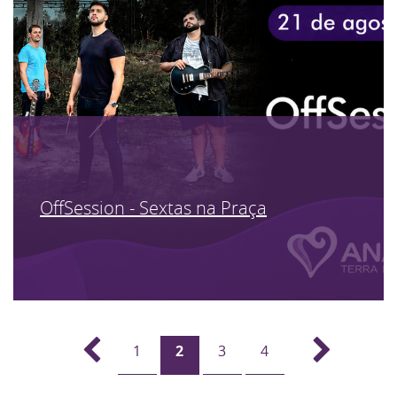
OffSession - Sextas na Praça
1
2
3
4