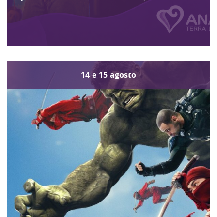
14
e
15
agosto