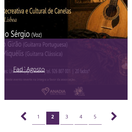
Fad`Agosto
1
2
3
4
5