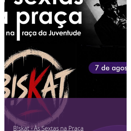
B!skat - Às Sextas na Praça