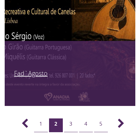
Fad`Agosto
1
2
3
4
5