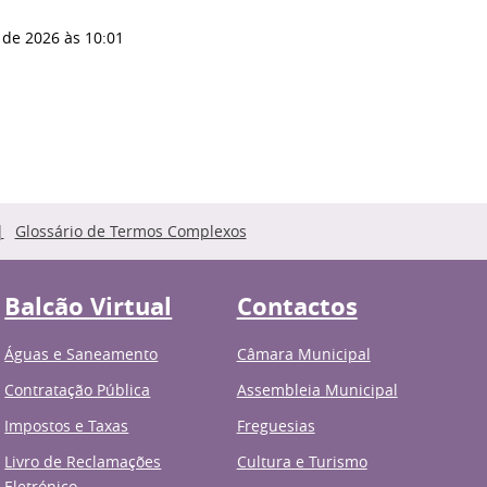
 de 2026
às 10:01
Glossário de Termos Complexos
Balcão Virtual
Contactos
Águas e Saneamento
Câmara Municipal
Contratação Pública
Assembleia Municipal
Impostos e Taxas
Freguesias
Livro de Reclamações
Cultura e Turismo
Eletrónico