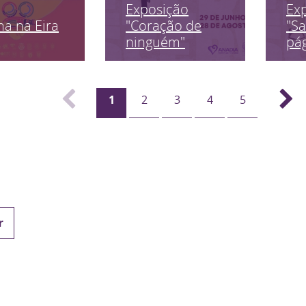
Exposição
Ex
a na Eira
"Coração de
"Sa
ninguém"
pág
1
2
3
4
5
r