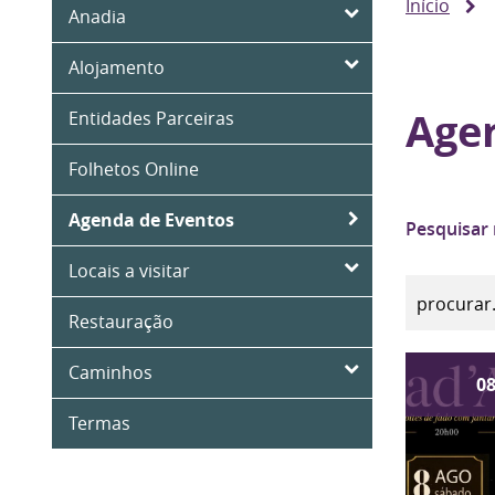
Início
Anadia
Alojamento
Age
Entidades Parceiras
Folhetos Online
Agenda de Eventos
Pesquisar
Locais a visitar
Restauração
Caminhos
0
Termas