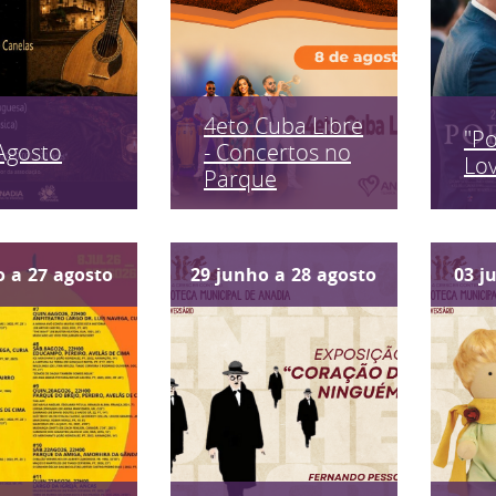
4eto Cuba Libre
"P
Agosto
- Concertos no
Lo
Parque
o
a
27
agosto
29
junho
a
28
agosto
03
j