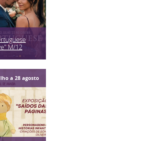
ortuguese
ve" M/12
ulho
a
28
agosto