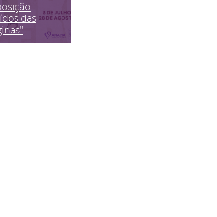
posição
ídos das
inas"