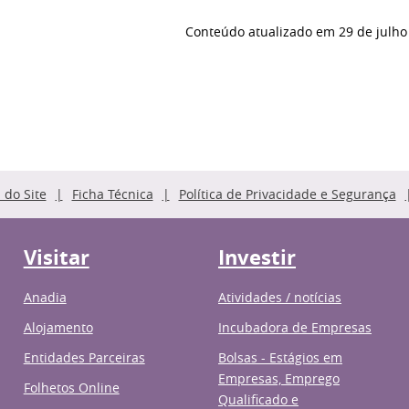
Conteúdo atualizado em
29 de julho
do Site
Ficha Técnica
Política de Privacidade e Segurança
Visitar
Investir
Anadia
Atividades / notícias
Alojamento
Incubadora de Empresas
Entidades Parceiras
Bolsas - Estágios em
Empresas, Emprego
Folhetos Online
Qualificado e