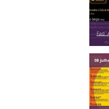
Fad`
08
julh