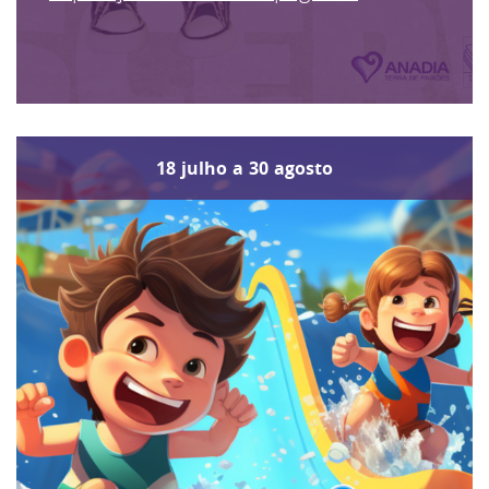
18
julho
a
30
agosto