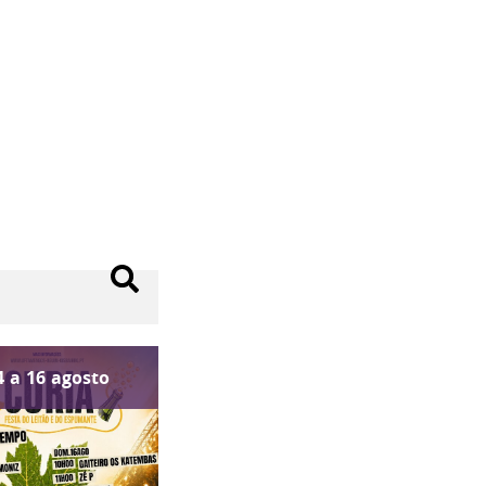
4
a
16
agosto