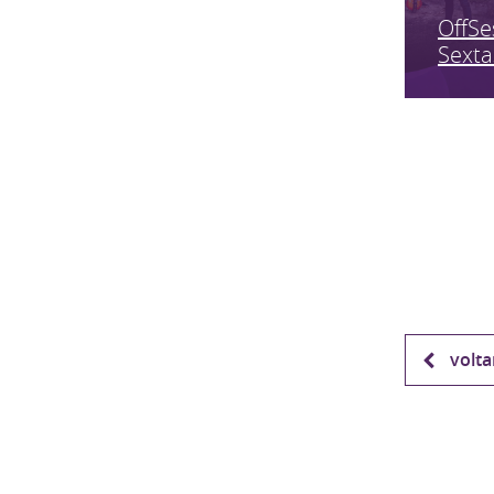
OffSe
Sexta
volta