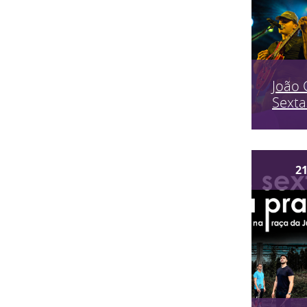
João 
Sexta
2