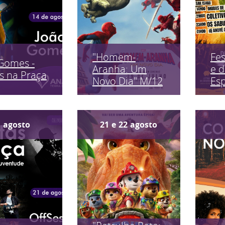
"Homem-
Fes
Gomes -
Aranha: Um
e 
s na Praça
Novo Dia" M/12
Es
1
agosto
21
e
22
agosto