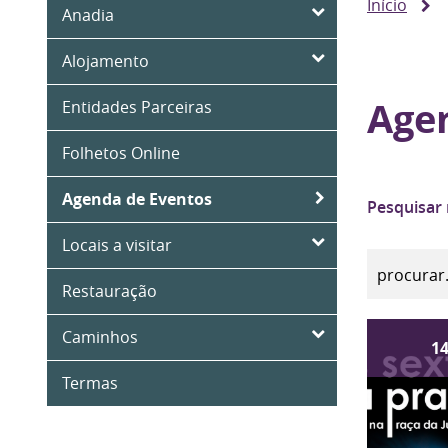
Início
Anadia
Alojamento
Age
Entidades Parceiras
Folhetos Online
Agenda de Eventos
Pesquisar
Locais a visitar
Restauração
Caminhos
1
Termas