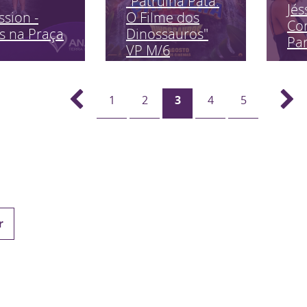
"Patrulha Pata:
Jés
ssion -
O Filme dos
Co
s na Praça
Dinossauros"
Pa
VP M/6
1
2
3
4
5
r