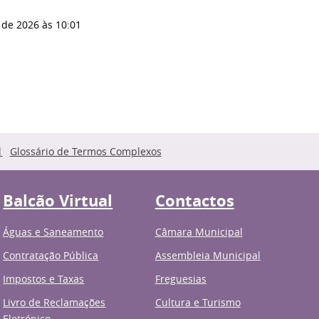
 de 2026
às 10:01
Glossário de Termos Complexos
Balcão Virtual
Contactos
Águas e Saneamento
Câmara Municipal
Contratação Pública
Assembleia Municipal
Impostos e Taxas
Freguesias
Livro de Reclamações
Cultura e Turismo
Eletrónico