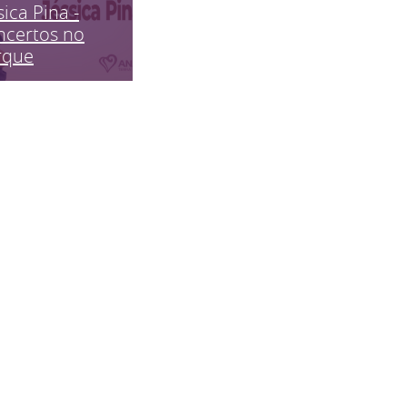
sica Pina -
ncertos no
rque