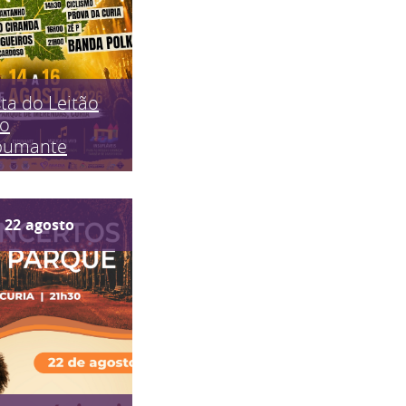
ta do Leitão
do
pumante
22
agosto