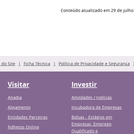
Conteúdo atualizado em
29 de julho
do Site
Ficha Técnica
Política de Privacidade e Segurança
Visitar
Investir
Anadia
Atividades / notícias
Alojamento
Incubadora de Empresas
Entidades Parceiras
Bolsas - Estágios em
Empresas, Emprego
Folhetos Online
Qualificado e