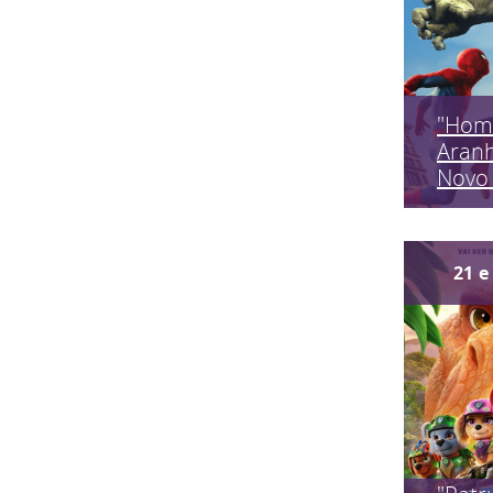
"Hom
Aran
Novo 
21
e