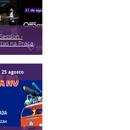
Session -
tas na Praça
25
agosto