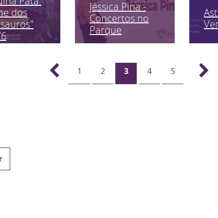
ulha Pata:
Jéssica Pina -
As
me dos
Concertos no
Ve
sauros"
Parque
/6
1
2
3
4
5
r