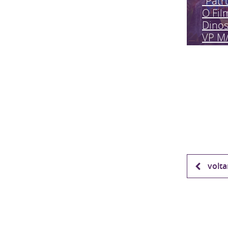
"Patr
O Fil
Dinos
VP M
volta