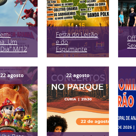
em-
Festa do Leitão
Off
ha: Um
e do
Sex
Dia" M/12
Espumante
22
agosto
22
agosto