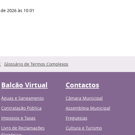
 de 2026
às 10:01
Glossário de Termos Complexos
Balcão Virtual
Contactos
Águas e Saneamento
Câmara Municipal
Contratação Pública
Assembleia Municipal
Impostos e Taxas
Freguesias
Livro de Reclamações
Cultura e Turismo
Eletrónico