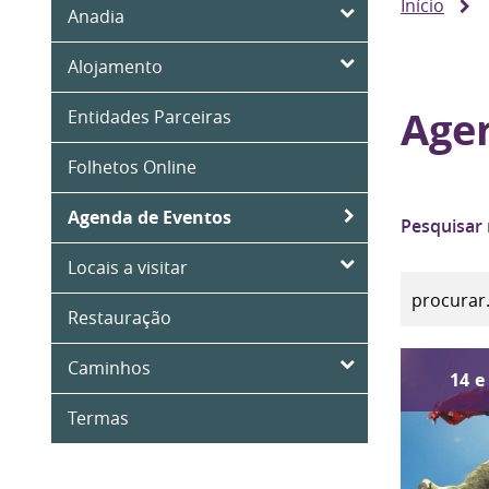
Início
Anadia
Alojamento
Age
Entidades Parceiras
Folhetos Online
Agenda de Eventos
Pesquisar
Locais a visitar
Restauração
Caminhos
14
e
Termas