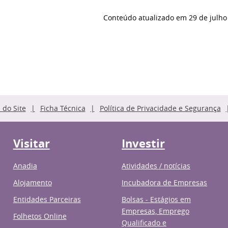
Conteúdo atualizado em
29 de julho
do Site
Ficha Técnica
Política de Privacidade e Segurança
Visitar
Investir
Anadia
Atividades / notícias
Alojamento
Incubadora de Empresas
Entidades Parceiras
Bolsas - Estágios em
Empresas, Emprego
Folhetos Online
Qualificado e