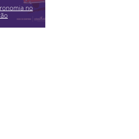
tronomia no
rão