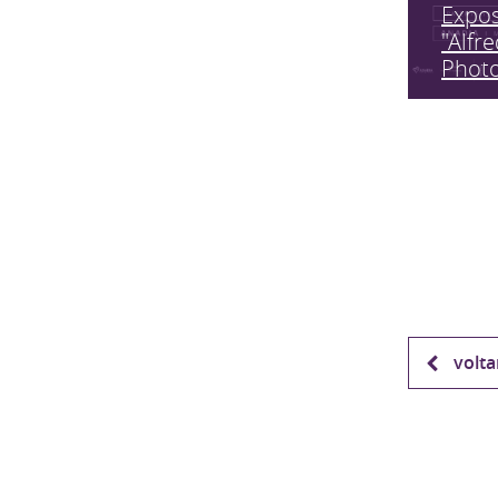
Expo
"Alfr
Phot
volta