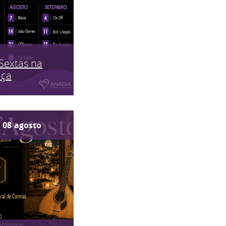
Sextas na
aça
08
agosto