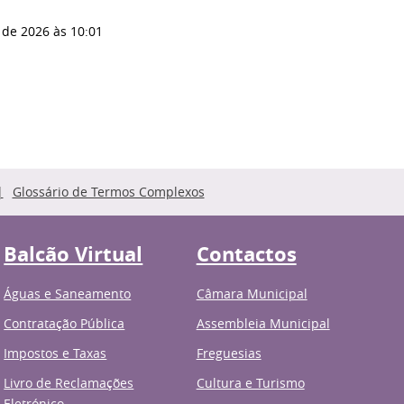
 de 2026
às 10:01
Glossário de Termos Complexos
Balcão Virtual
Contactos
Águas e Saneamento
Câmara Municipal
Contratação Pública
Assembleia Municipal
Impostos e Taxas
Freguesias
Livro de Reclamações
Cultura e Turismo
Eletrónico