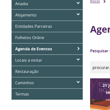
Início
Anadia
Alojamento
Age
Entidades Parceiras
Folhetos Online
Agenda de Eventos
Pesquisar
Locais a visitar
Restauração
Caminhos
21
s
Termas