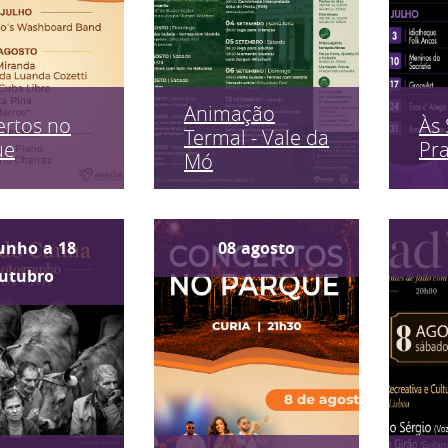
Animação
rtos no
Às 
Termal - Vale da
ue
Pr
Mó
unho
a
18
08
agosto
utubro