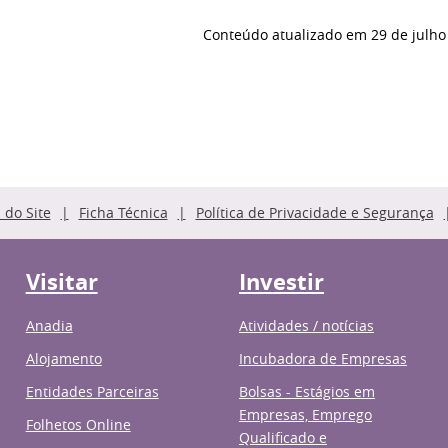
Conteúdo atualizado em
29 de julho
do Site
Ficha Técnica
Política de Privacidade e Segurança
Visitar
Investir
Anadia
Atividades / notícias
Alojamento
Incubadora de Empresas
Entidades Parceiras
Bolsas - Estágios em
Empresas, Emprego
Folhetos Online
Qualificado e