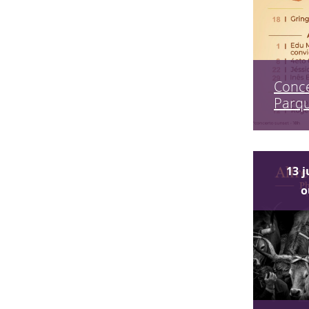
Conce
Parq
13
j
o