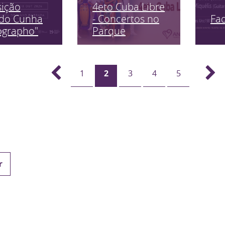
sição
4eto Cuba Libre
Fa
edo Cunha
- Concertos no
ographo"
Parque
1
2
3
4
5
r