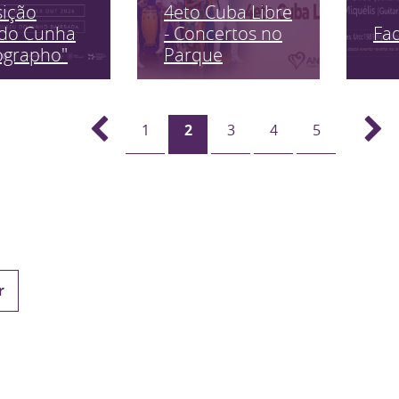
sição
4eto Cuba Libre
Fa
edo Cunha
- Concertos no
ographo"
Parque
1
2
3
4
5
r