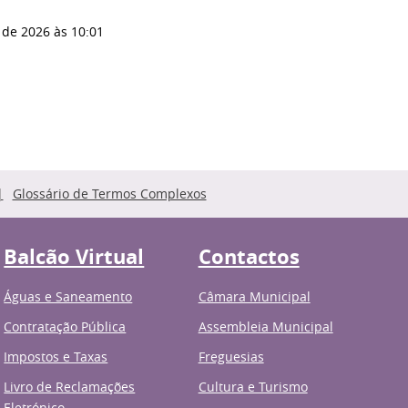
 de 2026
às 10:01
Glossário de Termos Complexos
Balcão Virtual
Contactos
Águas e Saneamento
Câmara Municipal
Contratação Pública
Assembleia Municipal
Impostos e Taxas
Freguesias
Livro de Reclamações
Cultura e Turismo
Eletrónico