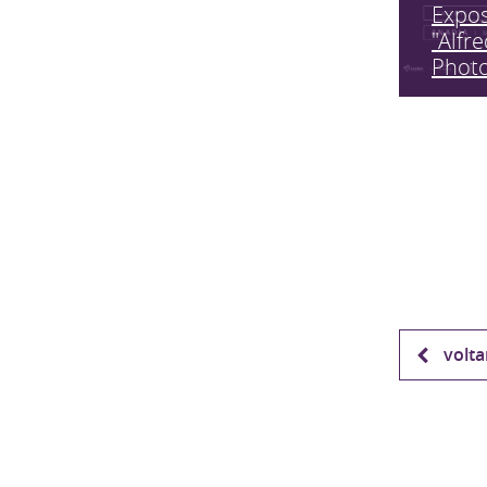
Expo
"Alfr
Phot
volta