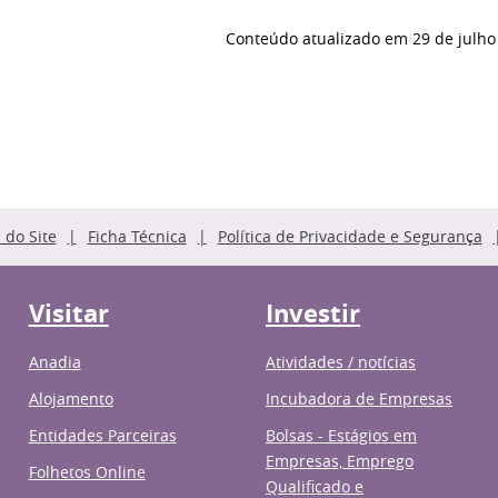
Conteúdo atualizado em
29 de julho
do Site
Ficha Técnica
Política de Privacidade e Segurança
Visitar
Investir
Anadia
Atividades / notícias
Alojamento
Incubadora de Empresas
Entidades Parceiras
Bolsas - Estágios em
Empresas, Emprego
Folhetos Online
Qualificado e