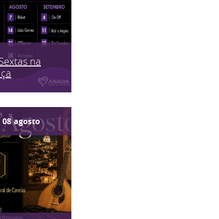
Sextas na
aça
08
agosto