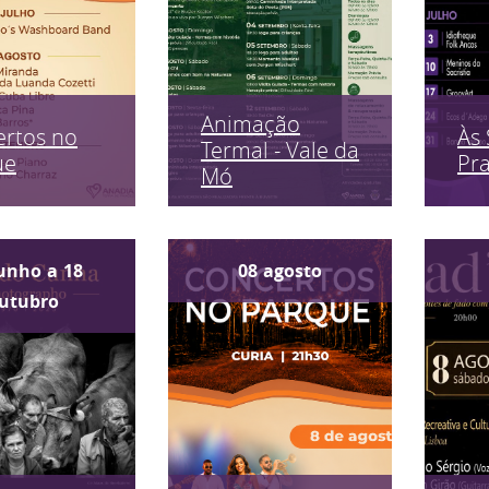
Animação
rtos no
Às 
Termal - Vale da
ue
Pr
Mó
unho
a
18
08
agosto
utubro