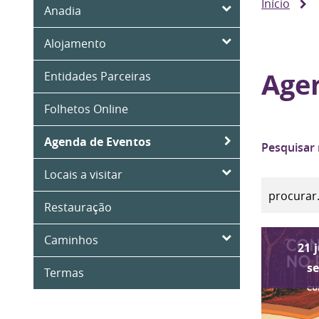
Início
Anadia
Alojamento
Age
Entidades Parceiras
Folhetos Online
Agenda de Eventos
Pesquisar
Locais a visitar
Restauração
Caminhos
21
s
Termas