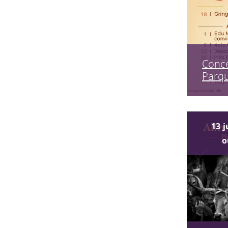
Conce
Parq
13
j
o