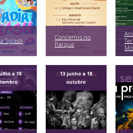
An
Concertos no
a Splash
Ter
Parque
Mó
julho
a
18
13
junho
a
18
etembro
outubro