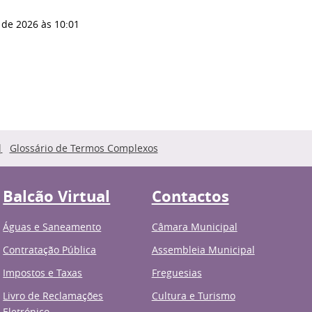
 de 2026
às 10:01
Glossário de Termos Complexos
Balcão Virtual
Contactos
Águas e Saneamento
Câmara Municipal
Contratação Pública
Assembleia Municipal
Impostos e Taxas
Freguesias
Livro de Reclamações
Cultura e Turismo
Eletrónico