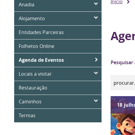
Início
Anadia
Alojamento
Age
Entidades Parceiras
Folhetos Online
Agenda de Eventos
Pesquisar
Locais a visitar
Restauração
Caminhos
18
julh
Termas