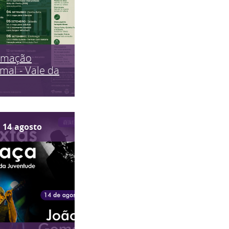
imação
mal - Vale da
14
agosto