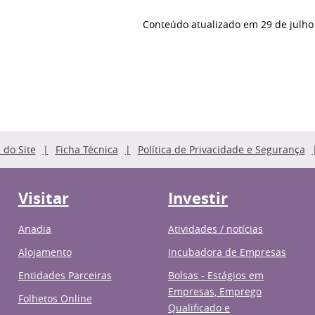
Conteúdo atualizado em
29 de julho
do Site
Ficha Técnica
Política de Privacidade e Segurança
Visitar
Investir
Anadia
Atividades / notícias
Alojamento
Incubadora de Empresas
Entidades Parceiras
Bolsas - Estágios em
Empresas, Emprego
Folhetos Online
Qualificado e