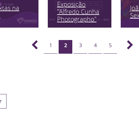
Exposição
xtas na
Jo
"Alfredo Cunha
a
Sex
Photographo"
1
2
3
4
5
r