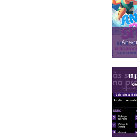
Anadi
10
s