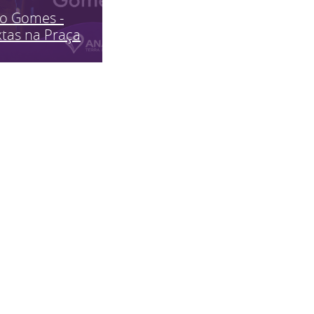
ão Gomes -
tas na Praça