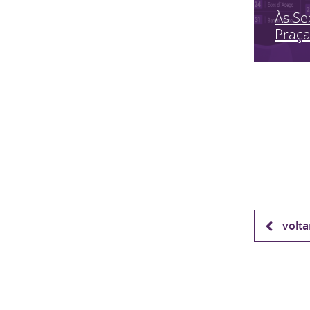
Às Se
Praç
volta