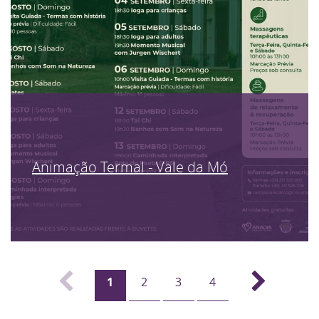
Animação Termal - Vale da Mó
1
2
3
4