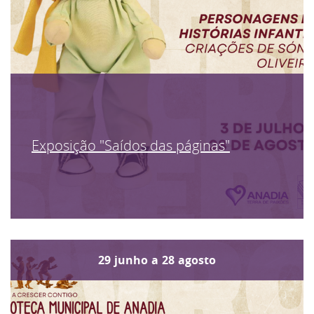
Exposição "Saídos das páginas"
29
junho
a
28
agosto