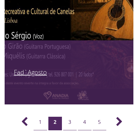
Fad`Agosto
1
2
3
4
5