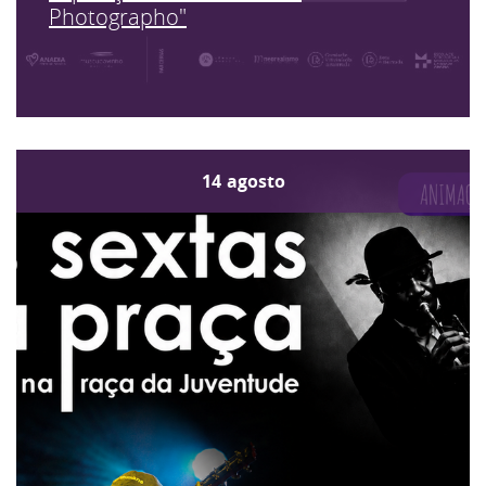
Photographo"
14
agosto