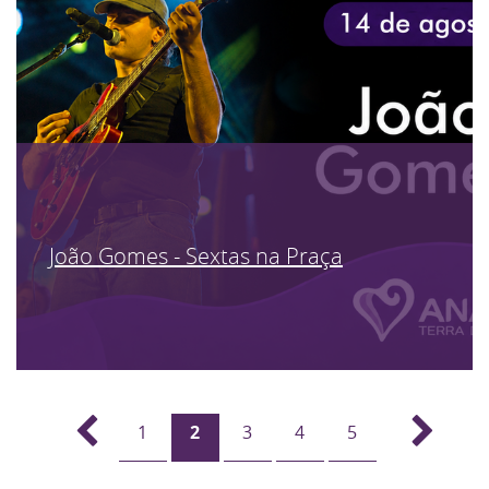
João Gomes - Sextas na Praça
1
2
3
4
5