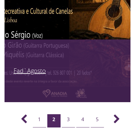
Fad`Agosto
1
2
3
4
5