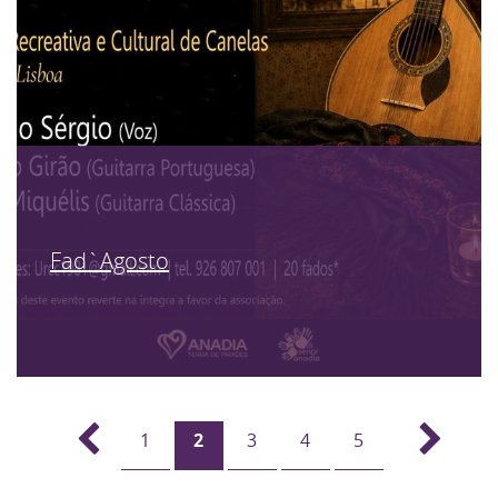
Fad`Agosto
1
2
3
4
5