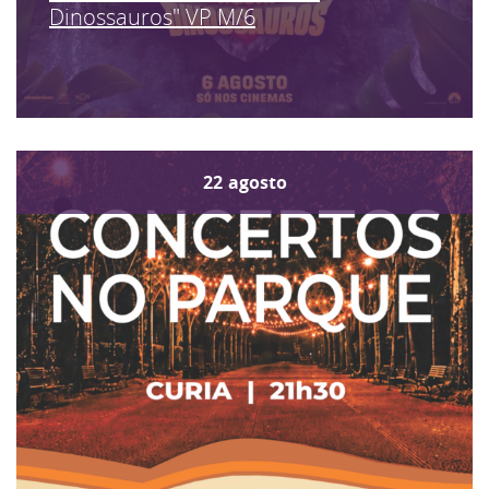
Dinossauros" VP M/6
22
agosto