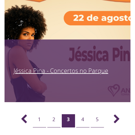
Jéssica Pina - Concertos no Parque
1
2
3
4
5