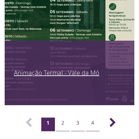
Animação Termal - Vale da Mó
1
2
3
4