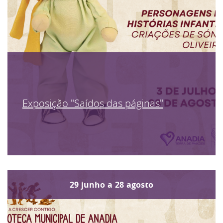
Exposição "Saídos das páginas"
29
junho
a
28
agosto