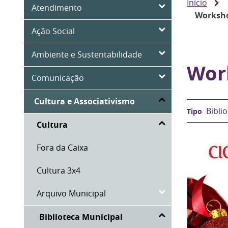
Início
Atendimento
Worksho
Ação Social
Ambiente e Sustentabilidade
Work
Comunicação
Cultura e Associativismo
Bibli
Cultura
Fora da Caixa
Cultura 3x4
Arquivo Municipal
Biblioteca Municipal