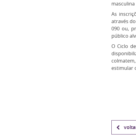
masculina 
As inscri
através do
090 ou, p
público al
O Ciclo de
disponibi
colmatem,
estimular o
volta