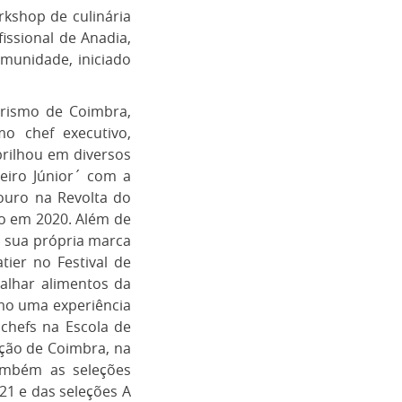
rkshop de culinária
fissional de Anadia,
munidade, iniciado
Turismo de Coimbra,
o chef executivo,
brilhou em diversos
leiro Júnior´ com a
ouro na Revolta do
no em 2020. Além de
a sua própria marca
tier no Festival de
alhar alimentos da
mo uma experiência
 chefs na Escola de
ação de Coimbra, na
ambém as seleções
21 e das seleções A