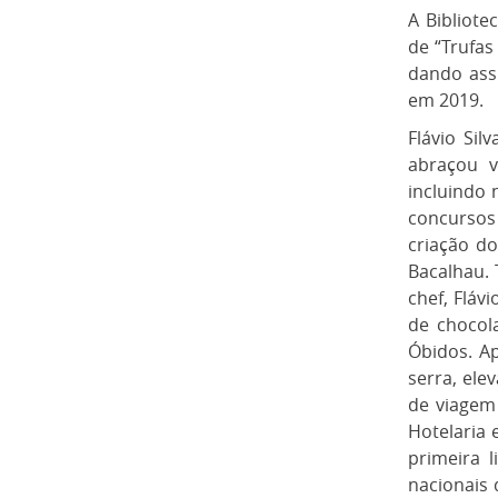
A Bibliote
de “Trufas
dando ass
em 2019.
Flávio Sil
abraçou v
incluindo 
concursos 
criação d
Bacalhau. 
chef, Fláv
de chocola
Óbidos. A
serra, el
de viagem 
Hotelaria 
primeira 
nacionais 