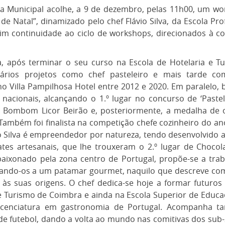
ca Municipal acolhe, a 9 de dezembro, pelas 11h00, um wo
 de Natal”, dinamizado pelo chef Flávio Silva, da Escola Pro
im continuidade ao ciclo de workshops, direcionados à co
va, após terminar o seu curso na Escola de Hotelaria e 
ários projetos como chef pasteleiro e mais tarde com
no Villa Pampilhosa Hotel entre 2012 e 2020. Em paralelo, 
nacionais, alcançando o 1.º lugar no concurso de ‘Paste
o Bombom Licor Beirão e, posteriormente, a medalha de 
Também foi finalista na competição chefe cozinheiro do a
io Silva é empreendedor por natureza, tendo desenvolvido 
tes artesanais, que lhe trouxeram o 2.º lugar de Chocola
paixonado pela zona centro de Portugal, propõe-se a trab
evando-os a um patamar gourmet, naquilo que descreve co
às suas origens. O chef dedica-se hoje a formar futuros
e Turismo de Coimbra e ainda na Escola Superior de Educ
licenciatura em gastronomia de Portugal. Acompanha t
de futebol, dando a volta ao mundo nas comitivas dos sub-