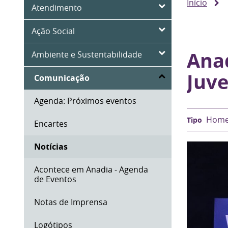
Início
Atendimento
Ação Social
Ana
Ambiente e Sustentabilidade
Juv
Comunicação
Agenda: Próximos eventos
Homep
Encartes
Notícias
Acontece em Anadia - Agenda
de Eventos
Notas de Imprensa
Logótipos