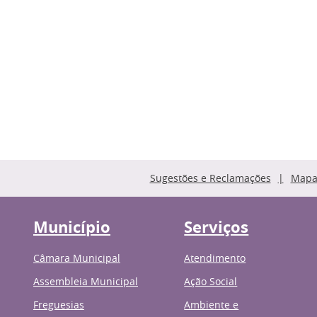
Sugestões e Reclamações
Mapa 
Município
Serviços
Câmara Municipal
Atendimento
Assembleia Municipal
Ação Social
Freguesias
Ambiente e