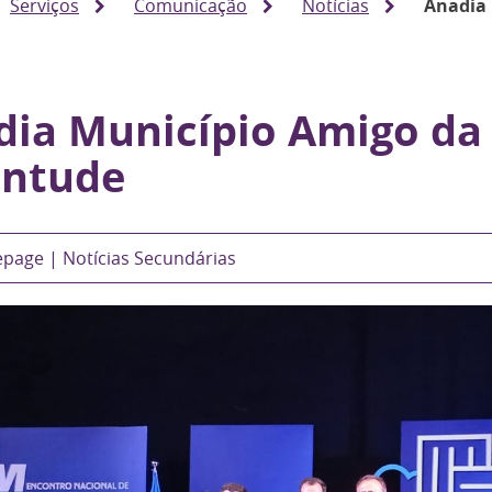
Serviços
Comunicação
Notícias
Anadia 
dia Município Amigo da
entude
age | Notícias Secundárias