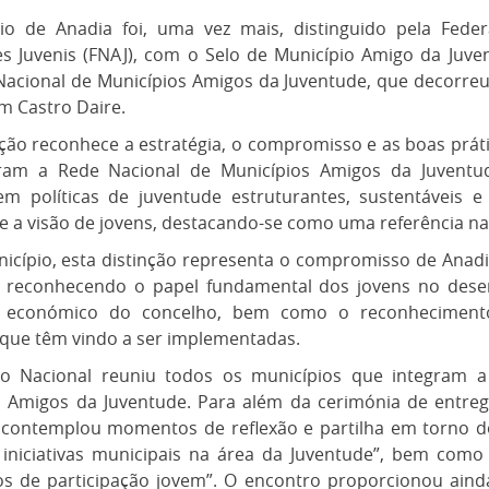
io de Anadia foi, uma vez mais, distinguido pela Fede
s Juvenis (FNAJ), com o Selo de Município Amigo da Juve
Nacional de Municípios Amigos da Juventude, que decorreu
m Castro Daire.
nção reconhece a estratégia, o compromisso e as boas prát
ram a Rede Nacional de Municípios Amigos da Juventu
em políticas de juventude estruturantes, sustentáveis e
 e a visão de jovens, destacando-se como uma referência na
icípio, esta distinção representa o compromisso de Anadi
, reconhecendo o papel fundamental dos jovens no desen
e económico do concelho, bem como o reconhecimento
que têm vindo a ser implementadas.
o Nacional reuniu todos os municípios que integram a
s Amigos da Juventude. Para além da cerimónia de entrega
contemplou momentos de reflexão e partilha em torno d
e iniciativas municipais na área da Juventude”, bem como
cos de participação jovem”. O encontro proporcionou aind