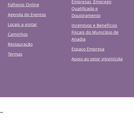
Empresas, Emprego
Folhetos Online
Qualificado e
Agenda de Eventos
Doutoramento
Locais a visitar
Incentivos e Benefícios
Fiscais do Município de
Caminhos
Anadia
Restauração
Espaço Empresa
Termas
Apoio ao setor vitivinícola
a da República
Assembleia da República
Associação Nacion