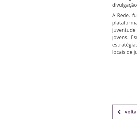
divulgação
A Rede, f
plataform
juventude 
jovens. E
estratégia
locais de 
volta