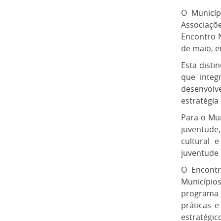
O Municíp
Associaçõe
Encontro 
de maio, e
Esta disti
que integ
desenvolv
estratégia
Para o Mun
juventude
cultural 
juventude 
O Encontr
Município
programa 
práticas 
estratégi