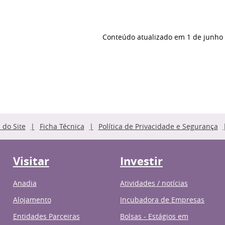
Conteúdo atualizado em
1 de junho
do Site
Ficha Técnica
Política de Privacidade e Segurança
Visitar
Investir
Anadia
Atividades / notícias
Alojamento
Incubadora de Empresas
Entidades Parceiras
Bolsas - Estágios em