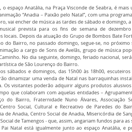
 o espaço Anatália, na Praça Visconde de Seabra, é mais
animação “Anadia – Paixão pelo Natal”, com uma programa
o, vai encher de música as tardes de sábado e domingo, a 
musical prevista para os fins de semana de dezembro
s locais. Depois da atuação do Grupo de Bombos Bate For
nho do Bairro, no passado domingo, segue-se, no próximo 
animação a cargo de Sons de Avelãs, grupo de música pop
Caminho. No dia seguinte, domingo, feriado nacional, será
rtística de São Lourenço do Bairro.
s sábados e domingos, das 15h00 às 18h00, escuteiros
rão dinamizar uma venda de Natal nas barraquinhas insta
a. Os visitantes poderão adquirir alguns produtos alusivos
po que colaboram com aquelas entidades – Agrupamento
ço do Bairro, Fraternidade Nuno Álvares, Associação S
Centro Social, Cultural e Recreativo de Paredes do Bai
ia de Anadia, Centro Social de Anadia, Misericórdia de San
Social de Tamengos - que, assim, angariam fundos para as 
Pai Natal está igualmente junto ao espaço Anatália, e p