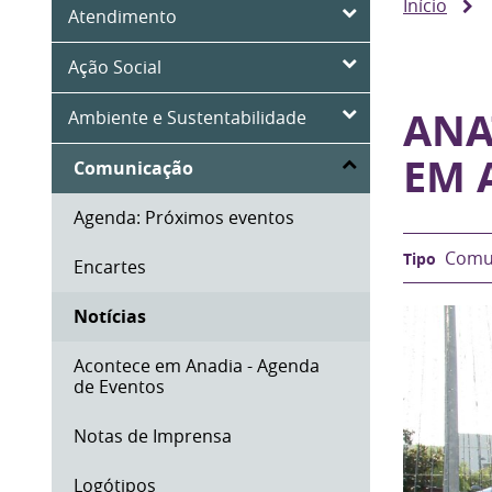
Início
Atendimento
Ação Social
ANA
Ambiente e Sustentabilidade
EM 
Comunicação
Agenda: Próximos eventos
Comu
Encartes
Notícias
Acontece em Anadia - Agenda
de Eventos
Notas de Imprensa
Logótipos