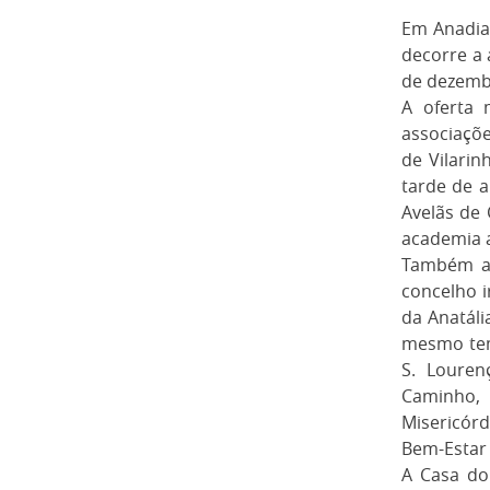
Em Anadia,
decorre a 
de dezembr
A oferta 
associaçõe
de Vilari
tarde de 
Avelãs de 
academia a
Também ao
concelho i
da Anatáli
mesmo tem
S. Louren
Caminho, 
Misericórd
Bem-Estar 
A Casa do 