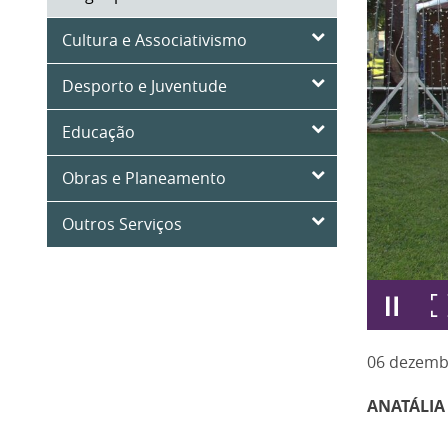
Cultura e Associativismo
Desporto e Juventude
Educação
Obras e Planeamento
Outros Serviços
06
dezemb
ANATÁLIA