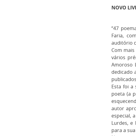
NOVO LIV
“47 poemas
Faria, co
auditório 
Com mais d
vários pré
Amoroso L
dedicado a
publicados
Esta foi 
poeta (a p
esquecendo
autor apr
especial, 
Lurdes, e
para a su