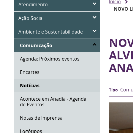
Início
Atendimento
NOVO L
Ação Social
Ambiente e Sustentabilidade
NOV
Comunicação
ALV
Agenda: Próximos eventos
ANA
Encartes
Notícias
Comu
Acontece em Anadia - Agenda
de Eventos
Notas de Imprensa
Logótipos