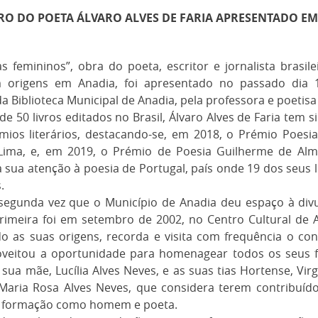
RO DO POETA ÁLVARO ALVES DE FARIA APRESENTADO E
 femininos”, obra do poeta, escritor e jornalista brasile
m origens em Anadia, foi apresentado no passado dia 
da Biblioteca Municipal de Anadia, pela professora e poetisa
e 50 livros editados no Brasil, Álvaro Alves de Faria tem 
mios literários, destacando-se, em 2018, o Prémio Poesi
ima, e, em 2019, o Prémio de Poesia Guilherme de Al
 sua atenção à poesia de Portugal, país onde 19 dos seus 
.
a segunda vez que o Município de Anadia deu espaço à div
rimeira foi em setembro de 2002, no Centro Cultural de 
 as suas origens, recorda e visita com frequência o con
oveitou a oportunidade para homenagear todos os seus f
a sua mãe, Lucília Alves Neves, e as suas tias Hortense, Virg
 Maria Rosa Alves Neves, que considera terem contribuído
a formação como homem e poeta.