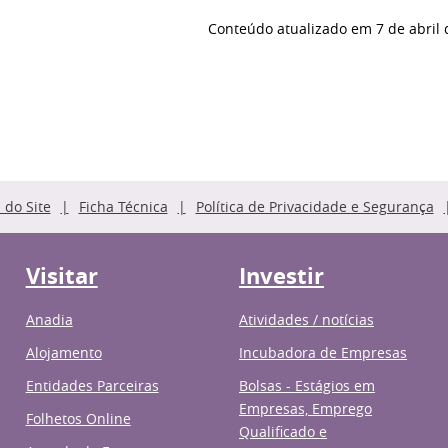
Conteúdo atualizado em
7 de abril
do Site
Ficha Técnica
Política de Privacidade e Segurança
Visitar
Investir
Anadia
Atividades / notícias
Alojamento
Incubadora de Empresas
Entidades Parceiras
Bolsas - Estágios em
Empresas, Emprego
Folhetos Online
Qualificado e