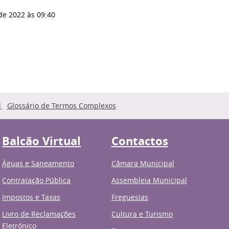
 de 2022
às 09:40
Glossário de Termos Complexos
Balcão Virtual
Contactos
Águas e Saneamento
Câmara Municipal
Contratação Pública
Assembleia Municipal
Impostos e Taxas
Freguesias
Livro de Reclamações
Cultura e Turismo
Eletrónico