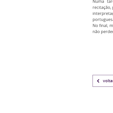
Numa tard
recitação,
interpret
portuguesa
No final, 
não perde
volta