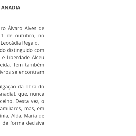
M ANADIA
iro Álvaro Alves de
11 de outubro, no
 Leocádia Regalo.
sido distinguido com
a e Liberdade Alceu
meida. Tem também
livros se encontram
ulgação da obra do
Anadia), que, nunca
celho. Desta vez, o
amiliares, mas, em
ínia, Alda, Maria de
 de forma decisiva