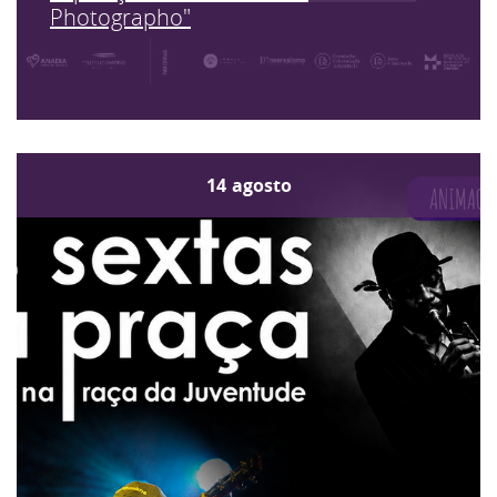
Photographo"
14
agosto