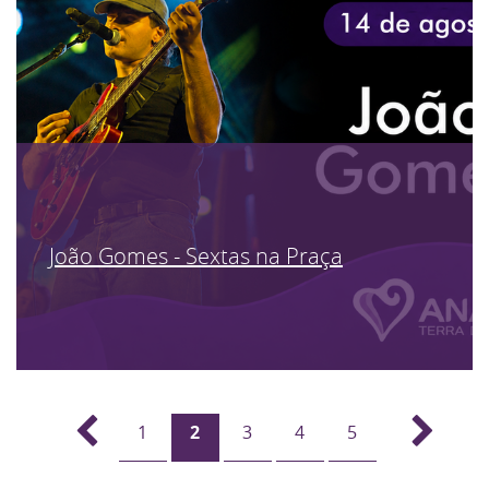
João Gomes - Sextas na Praça
1
2
3
4
5