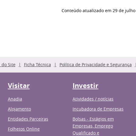
Conteúdo atualizado em
29 de julho
do Site
Ficha Técnica
Política de Privacidade e Segurança
Visitar
Investir
Anadia
Atividades / notícias
Alojamento
Incubadora de Empresas
Entidades Parceiras
Bolsas - Estágios em
Empresas, Emprego
Folhetos Online
Qualificado e