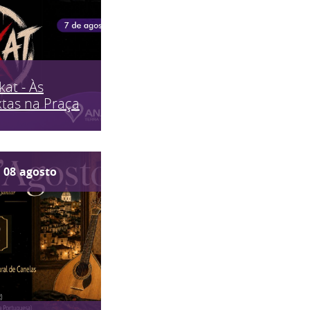
kat - Às
tas na Praça
08
agosto