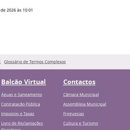
 de 2026
às 10:01
Glossário de Termos Complexos
Balcão Virtual
Contactos
Águas e Saneamento
Câmara Municipal
Contratação Pública
Assembleia Municipal
Impostos e Taxas
Freguesias
Livro de Reclamações
Cultura e Turismo
Eletrónico