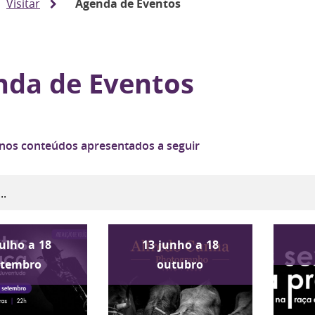
Visitar
Agenda de Eventos
nda de Eventos
 nos conteúdos apresentados a seguir
julho
a
18
13
junho
a
18
etembro
outubro