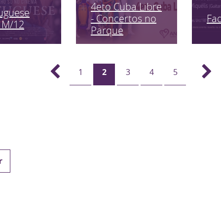
4eto Cuba Libre
uguese
Fa
- Concertos no
 M/12
Parque
1
2
3
4
5
r