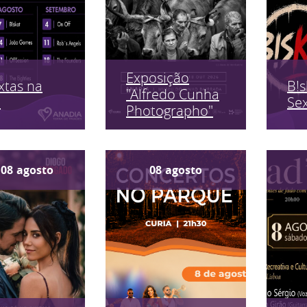
Exposição
xtas na
B!s
"Alfredo Cunha
a
Sex
Photographo"
08
agosto
08
agosto