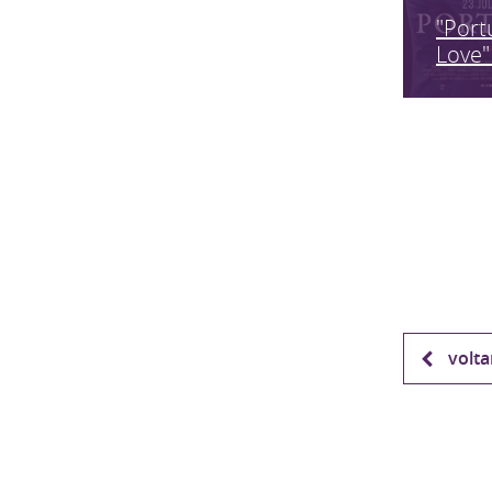
"Port
Love"
volta