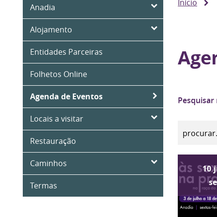
Início
Anadia
Alojamento
Age
Entidades Parceiras
Folhetos Online
Agenda de Eventos
Pesquisar
Locais a visitar
Restauração
Caminhos
10
s
Termas