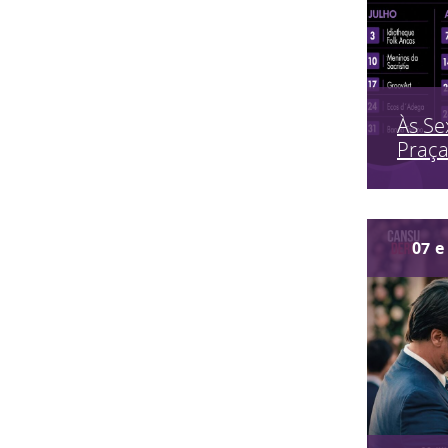
Às Se
Praç
07
e