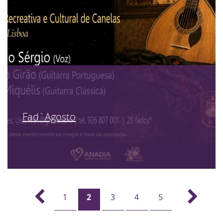
Fad`Agosto
1
2
3
4
5