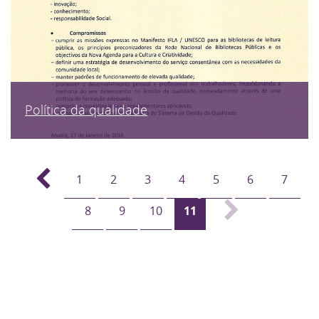
Política da qualidade
1
2
3
4
5
6
7
8
9
10
11