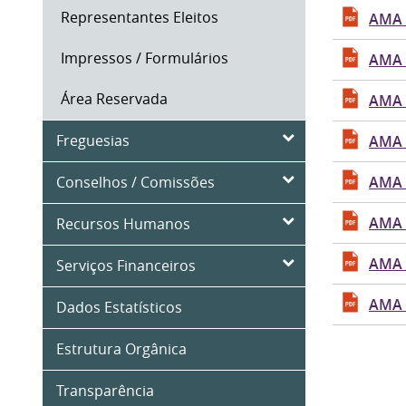
Representantes Eleitos
AMA 
Impressos / Formulários
AMA 
Área Reservada
AMA 
Freguesias
AMA 
Conselhos / Comissões
AMA 
AMA 
Recursos Humanos
AMA 
Serviços Financeiros
AMA 
Dados Estatísticos
Estrutura Orgânica
Transparência