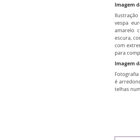
Imagem d
Ilustraçã
vespa eur
amarelo c
escura, c
com extrem
para comp
Imagem da
Fotografia
é arredond
telhas num