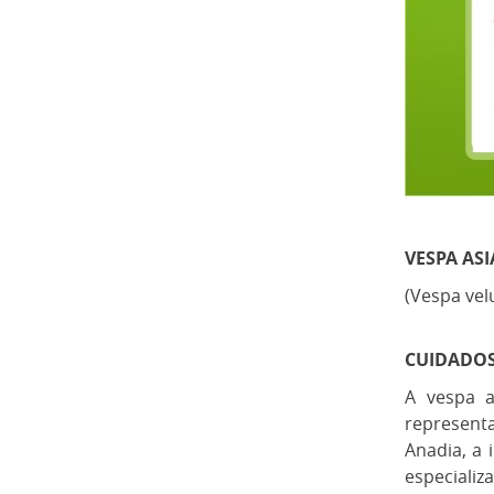
VESPA ASI
(Vespa vel
CUIDADOS
A vespa a
representa
Anadia, a 
especiali