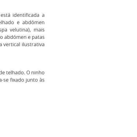
stá identificada a
melhado e abdómen
pa velutina), mais
no abdómen e patas
ertical ilustrativa
de telhado. O ninho
-se fixado junto às