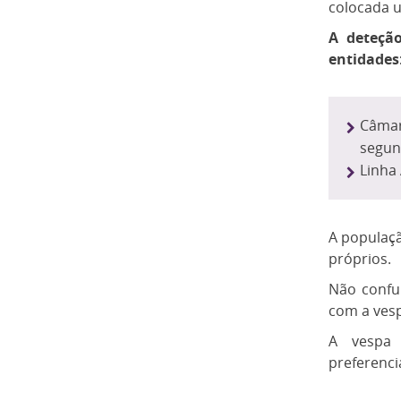
colocada u
A deteçã
entidades
Câmar
segund
Linha 
A populaçã
próprios.
Não confun
com a vesp
A vespa 
preferenci