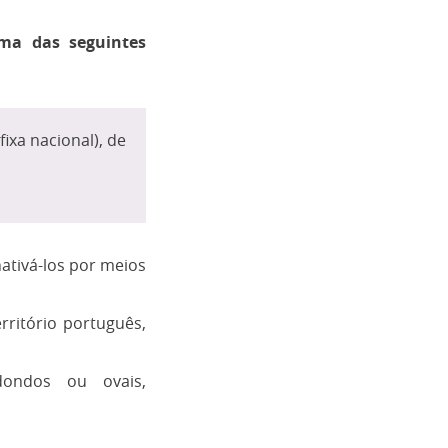
ma das seguintes
ixa nacional), de
ativá-los por meios
rritório português,
dondos ou ovais,