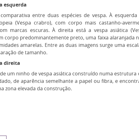
a esquerda
o comparativa entre duas espécies de vespa. À esquerda e
opeia (Vespa crabro), com corpo mais castanho-aver
om marcas escuras. À direita está a vespa asiática (Ves
om corpo predominantemente preto, uma faixa alaranjada 
idades amarelas. Entre as duas imagens surge uma escala v
aração de tamanho.
 direita
 de um ninho de vespa asiática construído numa estrutura 
ado, de aparência semelhante a papel ou fibra, e encontra
a zona elevada da construção.